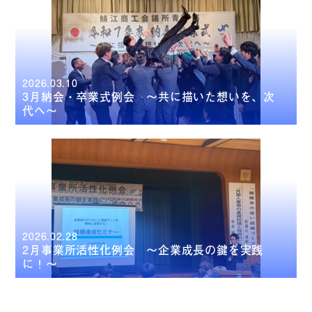
2026.03.10
3月納会・卒業式例会 ～共に描いた想いを、次
代へ～
2026.02.28
2月事業所活性化例会 ～企業成長の鍵を実践
に！～