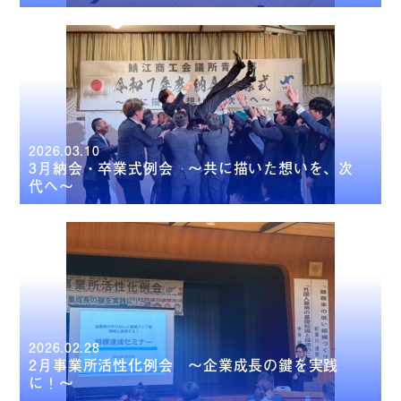
2026.03.10
3月納会・卒業式例会 ～共に描いた想いを、次
代へ～
2026.02.28
2月事業所活性化例会 ～企業成長の鍵を実践
に！～