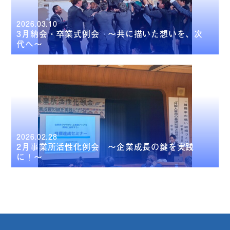
2026.03.10
3月納会・卒業式例会 ～共に描いた想いを、次
代へ～
2026.02.28
2月事業所活性化例会 ～企業成長の鍵を実践
に！～