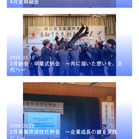
4月定期総会
2026.03.10
3月納会・卒業式例会 ～共に描いた想いを、次
代へ～
2026.02.28
2月事業所活性化例会 ～企業成長の鍵を実践
に！～