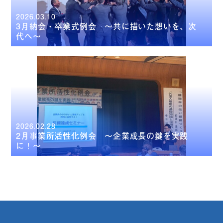
2026.03.10
3月納会・卒業式例会 ～共に描いた想いを、次
代へ～
2026.02.28
2月事業所活性化例会 ～企業成長の鍵を実践
に！～